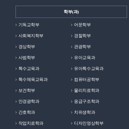
학부(과)
기독교학부
어문학부
사회복지학부
경찰학부
경상학부
관광학부
사범학부
유아교육과
특수교육과
유아특수교육과
특수체육교육과
컴퓨터공학부
보건학부
물리치료학과
안경광학과
응급구조학과
간호학과
치위생학과
작업치료학과
디자인영상학부