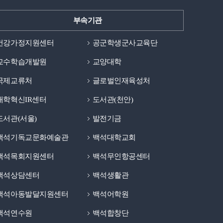
부속기관
건강가정지원센터
공군학생군사교육단
교수학습개발원
교양대학
국제교류처
글로벌인재육성처
대학혁신IR센터
도서관(천안)
도서관(서울)
발전기금
백석기독교문화예술관
백석대학교회
백석목회지원센터
백석무인항공센터
백석상담센터
백석생활관
백석아동발달지원센터
백석어학원
백석연수원
백석합창단