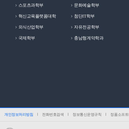
스포츠과학부
문화예술학부
혁신교육플랫폼대학
첨단IT학부
외식산업학부
자유전공학부
국제학부
충남형계약학과
개인정보처리방침
전화번호검색
정보통신운영규칙
정품소프트