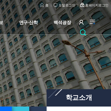
홈
포털로그인
홈페이지로그인
보
연구·산학
백석광장
학교소개