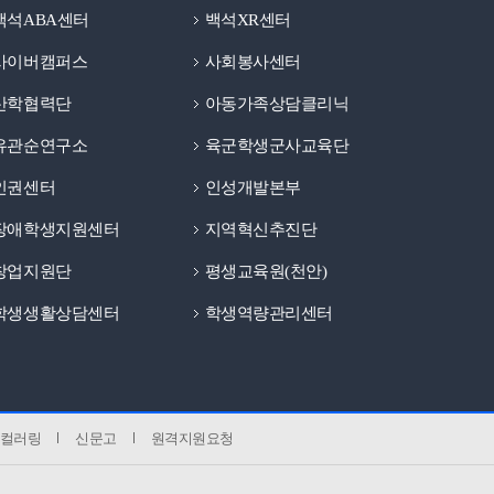
백석ABA센터
백석XR센터
사이버캠퍼스
사회봉사센터
산학협력단
아동가족상담클리닉
유관순연구소
육군학생군사교육단
인권센터
인성개발본부
장애학생지원센터
지역혁신추진단
창업지원단
평생교육원(천안)
학생생활상담센터
학생역량관리센터
컬러링
신문고
원격지원요청