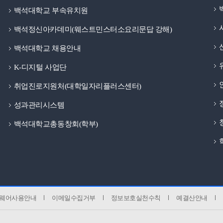
백석대학교 부속유치원
백석정신아카데미(웨스트민스터소요리문답 강해)
백석대학교 채용안내
K-디지털 사업단
취업진로지원처(대학일자리플러스센터)
성과관리시스템
백석대학교총동창회(학부)
웨어사용안내
이메일수집거부
정보보호실천수칙
예결산안내