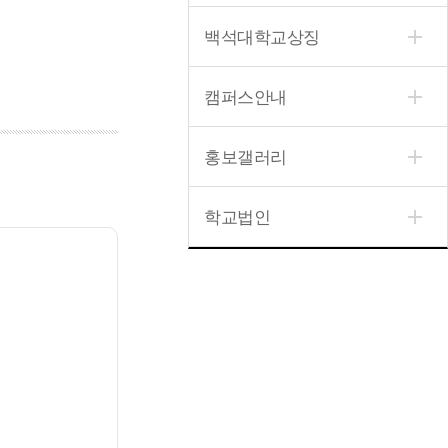
백석대학교상징
캠퍼스안내
홍보갤러리
학교법인