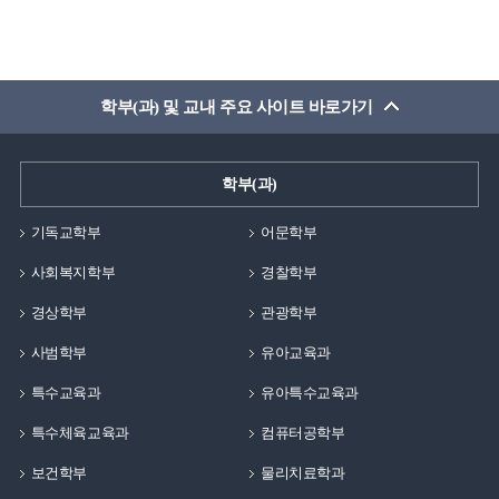
학부(과) 및 교내 주요 사이트 바로가기
학부(과)
기독교학부
어문학부
사회복지학부
경찰학부
경상학부
관광학부
사범학부
유아교육과
특수교육과
유아특수교육과
특수체육교육과
컴퓨터공학부
보건학부
물리치료학과