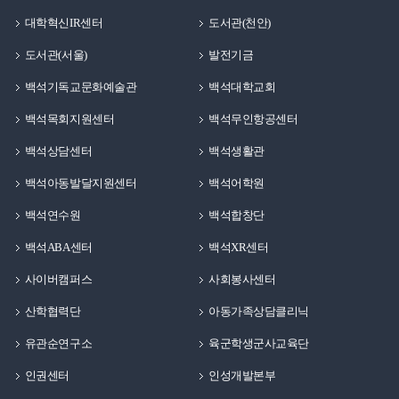
대학혁신IR센터
도서관(천안)
도서관(서울)
발전기금
백석기독교문화예술관
백석대학교회
백석목회지원센터
백석무인항공센터
백석상담센터
백석생활관
백석아동발달지원센터
백석어학원
백석연수원
백석합창단
백석ABA센터
백석XR센터
사이버캠퍼스
사회봉사센터
산학협력단
아동가족상담클리닉
유관순연구소
육군학생군사교육단
인권센터
인성개발본부