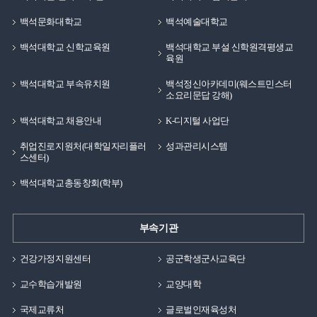
백석문화대학교
백석예술대학교
백석대학교 신학교육원
백석대학교 부설 신학원격평생교
육원
백석대학교 부속유치원
백석정신아카데미(웨스트민스터
소요리문답 강해)
백석대학교 채용안내
K-디지털 사업단
취업진로지원처(대학일자리플러
성과관리시스템
스센터)
백석대학교총동창회(학부)
부속기관
건강가정지원센터
공군학생군사교육단
교수학습개발원
교양대학
국제교류처
글로벌인재육성처