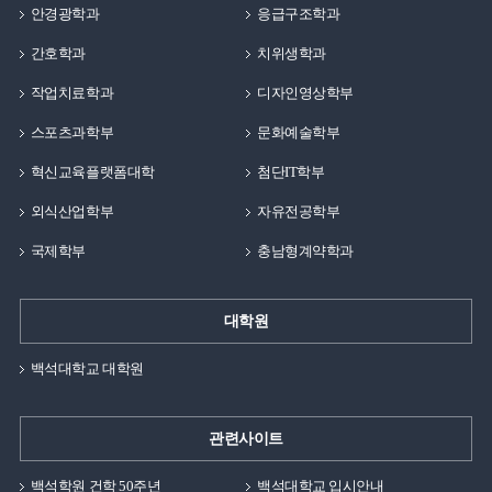
안경광학과
응급구조학과
간호학과
치위생학과
작업치료학과
디자인영상학부
스포츠과학부
문화예술학부
혁신교육플랫폼대학
첨단IT학부
외식산업학부
자유전공학부
국제학부
충남형계약학과
대학원
백석대학교 대학원
관련사이트
백석학원 건학 50주년
백석대학교 입시안내