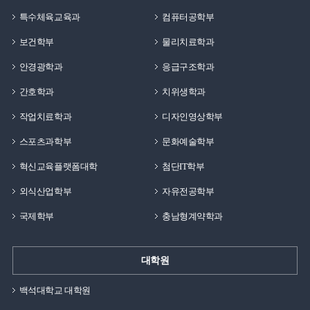
특수체육교육과
컴퓨터공학부
보건학부
물리치료학과
안경광학과
응급구조학과
간호학과
치위생학과
작업치료학과
디자인영상학부
스포츠과학부
문화예술학부
혁신교육플랫폼대학
첨단IT학부
외식산업학부
자유전공학부
국제학부
충남형계약학과
대학원
백석대학교 대학원