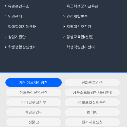
유관순연구소
육군학생군사교육단
인권센터
인성개발본부
장애학생지원센터
지역혁신추진단
창업지원단
평생교육원(천안)
학생생활상담센터
학생역량관리센터
개인정보처리방침
전화번호검색
정보통신운영규칙
정품소프트웨어사용안내
이메일수집거부
정보보호실천수칙
예결산안내
컬러링
신문고
원격지원요청