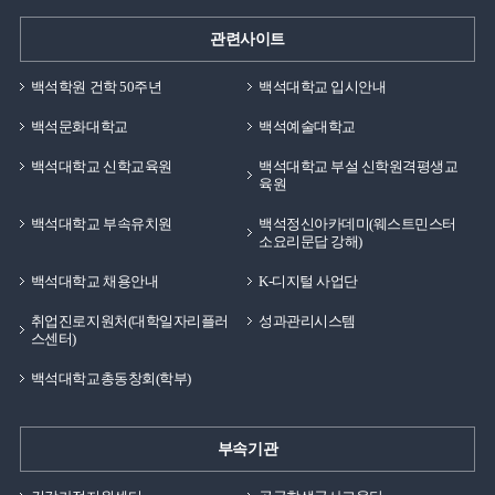
관련사이트
백석학원 건학 50주년
백석대학교 입시안내
백석문화대학교
백석예술대학교
백석대학교 신학교육원
백석대학교 부설 신학원격평생교
육원
백석대학교 부속유치원
백석정신아카데미(웨스트민스터
소요리문답 강해)
백석대학교 채용안내
K-디지털 사업단
취업진로지원처(대학일자리플러
성과관리시스템
스센터)
백석대학교총동창회(학부)
부속기관