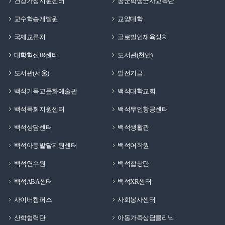
건강가정지원센터
공군학생군사교육단
교수학습개발원
교양대학
국제교류처
글로벌인재육성처
대학혁신IR센터
도서관(천안)
도서관(서울)
발전기금
백석기독교문화예술관
백석대학교회
백석목회지원센터
백석무인항공센터
백석상담센터
백석생활관
백석아동발달지원센터
백석어학원
백석연수원
백석합창단
백석ABA센터
백석XR센터
사이버캠퍼스
사회봉사센터
산학협력단
아동가족상담클리닉