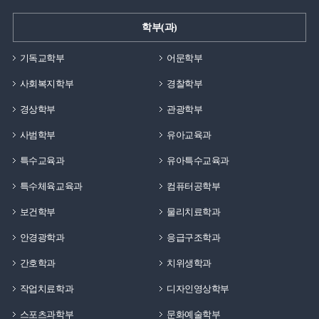
학부(과)
기독교학부
어문학부
사회복지학부
경찰학부
경상학부
관광학부
사범학부
유아교육과
특수교육과
유아특수교육과
특수체육교육과
컴퓨터공학부
보건학부
물리치료학과
안경광학과
응급구조학과
간호학과
치위생학과
작업치료학과
디자인영상학부
스포츠과학부
문화예술학부