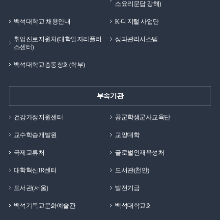
소요리문답 강해)
백석대학교 채용안내
K-디지털 사업단
취업진로지원처(대학일자리플러
성과관리시스템
스센터)
백석대학교총동창회(학부)
부속기관
건강가정지원센터
공군학생군사교육단
교수학습개발원
교양대학
국제교류처
글로벌인재육성처
대학혁신IR센터
도서관(천안)
도서관(서울)
발전기금
백석기독교문화예술관
백석대학교회