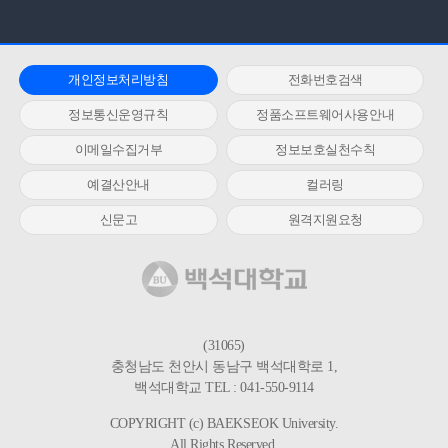
개인정보처리방침
전화번호검색
정보통신운영규칙
정품소프트웨어사용안내
이메일수집거부
정보보호실천수칙
예결산안내
컬러링
신문고
원격지원요청
(31065)
충청남도 천안시 동남구 백석대학로 1,
백석대학교 TEL : 041-550-9114
COPYRIGHT (c) BAEKSEOK University.
All Rights Reserved.