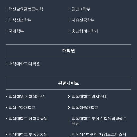
혁신교육플랫폼대학
첨단IT학부
외식산업학부
자유전공학부
국제학부
충남형계약학과
대학원
백석대학교 대학원
관련사이트
백석학원 건학 50주년
백석대학교 입시안내
백석문화대학교
백석예술대학교
백석대학교 신학교육원
백석대학교 부설 신학원격평생교
육원
백석대학교 부속유치원
백석정신아카데미(웨스트민스터