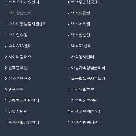
백석목회지원센터
백석무인항공센터
백석상담센터
백석생활관
백석아동발달지원센터
백석어학원
백석연수원
백석합창단
백석ABA센터
백석XR센터
사이버캠퍼스
사회봉사센터
산학협력단
아동가족상담클리닉
유관순연구소
육군학생군사교육단
인권센터
인성개발본부
장애학생지원센터
지역혁신추진단
창업지원단
평생교육원(천안)
학생생활상담센터
학생역량관리센터