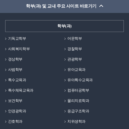
학부(과) 및 교내 주요 사이트 바로가기
학부(과)
기독교학부
어문학부
사회복지학부
경찰학부
경상학부
관광학부
사범학부
유아교육과
특수교육과
유아특수교육과
특수체육교육과
컴퓨터공학부
보건학부
물리치료학과
안경광학과
응급구조학과
간호학과
치위생학과