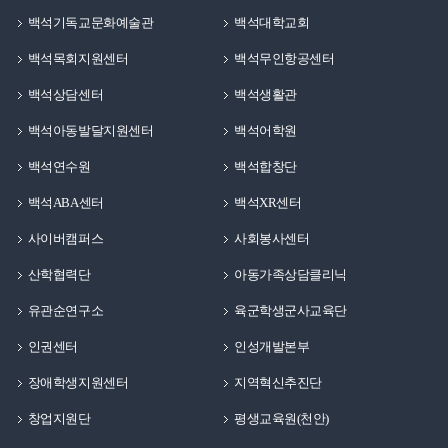
백석기독교문화예술관
백석대학교회
백석목회지원센터
백석무인항공센터
백석상담센터
백석생활관
백석아동발달지원센터
백석어학원
백석연수원
백석합창단
백석ABA센터
백석XR센터
사이버캠퍼스
사회봉사센터
산학협력단
아동가족상담클리닉
유관순연구소
육군학생군사교육단
인권센터
인성개발본부
장애학생지원센터
지역혁신추진단
창업지원단
평생교육원(천안)