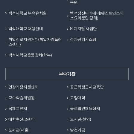
육원
백석대학교 부속유치원
백석정신아카데미(웨스트민스터
소요리문답 강해)
백석대학교 채용안내
K-디지털 사업단
취업진로지원처(대학일자리플러
성과관리시스템
스센터)
백석대학교총동창회(학부)
부속기관
건강가정지원센터
공군학생군사교육단
교수학습개발원
교양대학
국제교류처
글로벌인재육성처
대학혁신IR센터
도서관(천안)
도서관(서울)
발전기금