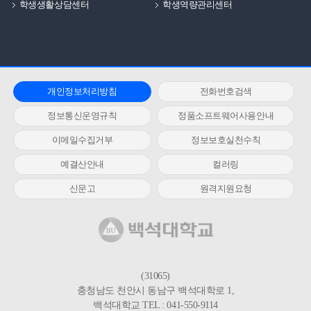
학생생활상담센터
학생역량관리센터
개인정보처리방침
전화번호검색
정보통신운영규칙
정품소프트웨어사용안내
이메일수집거부
정보보호실천수칙
예결산안내
컬러링
신문고
원격지원요청
(31065)
충청남도 천안시 동남구 백석대학로 1,
백석대학교 TEL : 041-550-9114