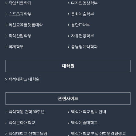
작업치료학과
디자인영상학부
스포츠과학부
문화예술학부
혁신교육플랫폼대학
첨단IT학부
외식산업학부
자유전공학부
국제학부
충남형계약학과
대학원
백석대학교 대학원
관련사이트
백석학원 건학 50주년
백석대학교 입시안내
백석문화대학교
백석예술대학교
백석대학교 신학교육원
백석대학교 부설 신학원격평생교