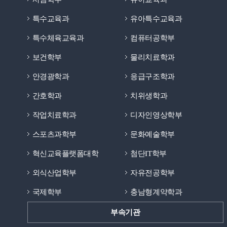
특수교육과
유아특수교육과
특수체육교육과
컴퓨터공학부
보건학부
물리치료학과
안경광학과
응급구조학과
간호학과
치위생학과
작업치료학과
디자인영상학부
스포츠과학부
문화예술학부
혁신교육플랫폼대학
첨단IT학부
외식산업학부
자유전공학부
국제학부
충남형계약학과
부속기관