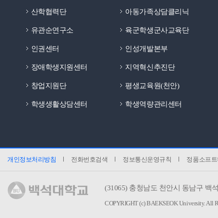
산학협력단
아동가족상담클리닉
유관순연구소
육군학생군사교육단
인권센터
인성개발본부
장애학생지원센터
지역혁신추진단
창업지원단
평생교육원(천안)
학생생활상담센터
학생역량관리센터
개인정보처리방침
전화번호검색
정보통신운영규칙
정품소프트
(31065)
충청남도 천안시 동남구 백석
COPYRIGHT (c) BAEKSEOK University.
All 